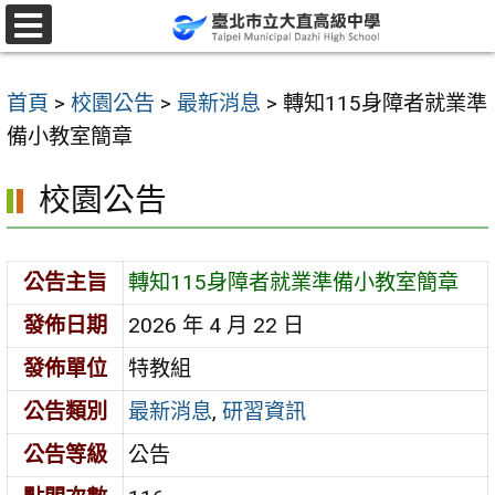
跳
至
選
單
主
首頁
>
校園公告
>
最新消息
>
轉知115身障者就業準
要
備小教室簡章
內
容
校園公告
區
公告主旨
轉知115身障者就業準備小教室簡章
發佈日期
2026 年 4 月 22 日
發佈單位
特教組
公告類別
最新消息
,
研習資訊
公告等級
公告