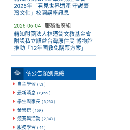
2026年「看見世界遺產 守護臺
灣文化」校園講座訊息
2026-06-04
服務推廣組
轉知財團法人林迺翁文教基金會
附設私立順益台灣原住民 博物館
推動「12年國教免購票方案」
依公告類別彙總
自主學習
( 53 )
最新消息
( 6,699 )
學生與家長
( 3,230 )
榮譽榜
( 159 )
競賽與活動
( 2,343 )
服務學習
( 44 )