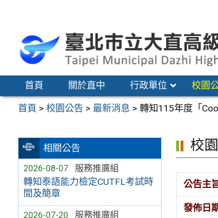
跳
至
主
要
內
容
首頁
關於直中
行政單位
校園
區
首頁
>
校園公告
>
最新消息
>
轉知115年度「Coo
校
相關公告
2026-08-07
服務推廣組
轉知泰語能力檢定CUTFL考試時
公告主
間及簡章
發佈日
2026-07-20
服務推廣組