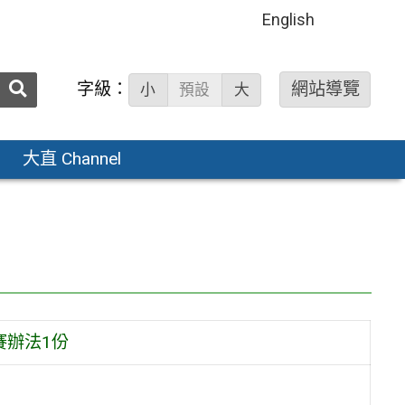
English
送出
字級：
網站導覽
小
預設
大
搜
尋：
大直 Channel
比賽辦法1份