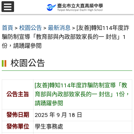
跳
至
選
單
主
首頁
>
校園公告
>
最新消息
>
[友善]轉知114年度詐
要
騙防制宣導「教育部與內政部致家長的一 封信」1
內
份，請踴躍參閱
容
區
校園公告
[友善]轉知114年度詐騙防制宣導「教
公告主旨
育部與內政部致家長的一 封信」1份，
請踴躍參閱
發佈日期
2025 年 9 月 18 日
發佈單位
學生事務處