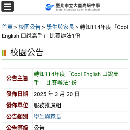
跳
至
選
單
主
首頁
>
校園公告
>
學生與家長
>
轉知114年度「Cool
要
English 口說高手」 比賽辦法1份
內
容
校園公告
區
轉知114年度「Cool English 口說高
公告主旨
手」 比賽辦法1份
發佈日期
2025 年 3 月 20 日
發佈單位
服務推廣組
公告類別
學生與家長
公告等級
公告