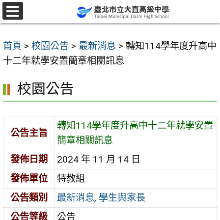
跳
至
選
單
主
首頁
>
校園公告
>
最新消息
>
轉知114學年度升高中
要
十二年就學安置簡章相關訊息
內
容
校園公告
區
轉知114學年度升高中十二年就學安置
公告主旨
簡章相關訊息
發佈日期
2024 年 11 月 14 日
發佈單位
特教組
公告類別
最新消息
,
學生與家長
公告等級
公告