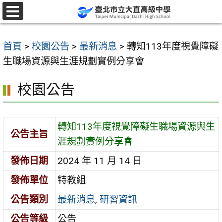
跳
至
選
單
主
首頁
>
校園公告
>
最新消息
>
轉知113年度視覺障礙
要
生職場資源與生涯規劃實例分享會
內
容
校園公告
區
轉知113年度視覺障礙生職場資源與生
公告主旨
涯規劃實例分享會
發佈日期
2024 年 11 月 14 日
發佈單位
特教組
公告類別
最新消息
,
研習資訊
公告等級
公告