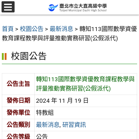
跳
至
選
單
主
首頁
>
校園公告
>
最新消息
>
轉知113國際數學資優
要
教育課程教學與評量推動實務研習(公假派代)
內
容
校園公告
區
轉知113國際數學資優教育課程教學與
公告主旨
評量推動實務研習(公假派代)
發佈日期
2024 年 11 月 19 日
發佈單位
特教組
公告類別
最新消息
,
研習資訊
公告等級
公告