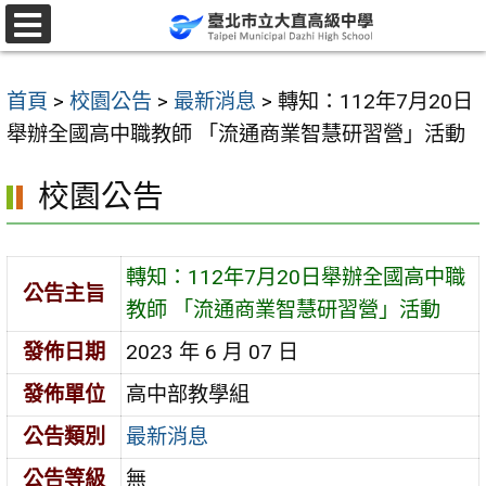
跳
至
選
單
主
首頁
>
校園公告
>
最新消息
>
轉知：112年7月20日
要
舉辦全國高中職教師 「流通商業智慧研習營」活動
內
容
校園公告
區
轉知：112年7月20日舉辦全國高中職
公告主旨
教師 「流通商業智慧研習營」活動
發佈日期
2023 年 6 月 07 日
發佈單位
高中部教學組
公告類別
最新消息
公告等級
無