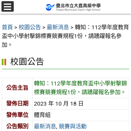
跳
至
選
單
主
首頁
>
校園公告
>
最新消息
>
轉知：112學年度教育
要
盃中小學射擊錦標賽競賽規程1份，請踴躍報名參
內
加。
容
區
校園公告
轉知：112學年度教育盃中小學射擊錦
公告主旨
標賽競賽規程1份，請踴躍報名參加。
發佈日期
2023 年 10 月 18 日
發佈單位
體育組
公告類別
最新消息
,
競賽與活動