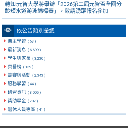
轉知:元智大學將舉辦「2026第二屆元智盃全國分
齡短水道游泳錦標賽」，敬請踴躍報名參加
依公告類別彙總
自主學習
( 53 )
最新消息
( 6,699 )
學生與家長
( 3,230 )
榮譽榜
( 159 )
競賽與活動
( 2,343 )
服務學習
( 44 )
研習資訊
( 3,005 )
獎助學金
( 202 )
退休人員專區
( 41 )