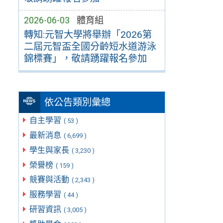
2026-06-03
體育組
轉知:元智大學將舉辦「2026第
二屆元智盃全國分齡短水道游泳
錦標賽」，敬請踴躍報名參加
依公告類別彙總
自主學習
( 53 )
最新消息
( 6,699 )
學生與家長
( 3,230 )
榮譽榜
( 159 )
競賽與活動
( 2,343 )
服務學習
( 44 )
研習資訊
( 3,005 )