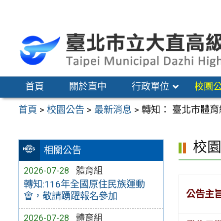
跳
至
主
要
內
容
首頁
關於直中
行政單位
校園
區
首頁
>
校園公告
>
最新消息
>
轉知： 臺北市體
校
相關公告
2026-07-28
體育組
轉知:116年全國原住民族運動
公告主
會，敬請踴躍報名參加
2026-07-28
體育組