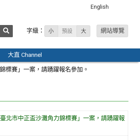
English
送出
字級：
網站導覽
小
預設
大
搜
尋：
大直 Channel
力錦標賽」一案，請踴躍報名參加。
年臺北市中正盃沙灘角力錦標賽」一案，請踴躍報