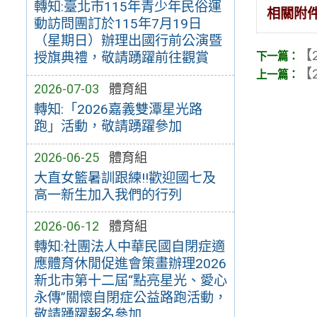
轉知:臺北市115年青少年民俗運
相關附
動訪問團訂於115年7月19日
（星期日）辦理出國行前公演暨
【2
授旗典禮，敬請踴躍前往觀賞
【2
2026-07-03
體育組
轉知:「2026嘉義雙潭星光路
跑」活動，敬請踴躍參加
2026-06-25
體育組
大直女籃暑訓跟練!!歡迎國七及
高一新生加入我們的行列
2026-06-12
體育組
轉知:社團法人中華民國自閉症適
應體育休閒促進會策畫辦理2026
新北市第十二屆“點亮星光、愛心
永傳”關懷自閉症公益路跑活動，
敬請踴躍報名參加