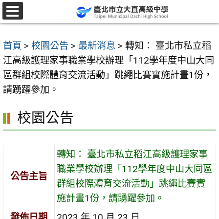
跳
至
選
單
主
首頁
>
校園公告
>
最新消息
>
轉知： 臺北市私立稻
要
江高級護理家事職業學校辦理「112學年度中山大同
內
區群組校際體育交流活動」跳繩比賽實施計畫1份，
容
請踴躍參加。
區
校園公告
轉知： 臺北市私立稻江高級護理家事
職業學校辦理「112學年度中山大同區
公告主旨
群組校際體育交流活動」跳繩比賽實
施計畫1份，請踴躍參加。
發佈日期
2023 年 10 月 23 日