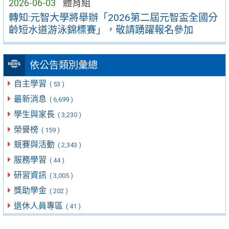
2026-06-03
體育組
轉知:元智大學將舉辦「2026第二屆元智盃全國分
齡短水道游泳錦標賽」，敬請踴躍報名參加
依公告類別彙總
自主學習
( 53 )
最新消息
( 6,699 )
學生與家長
( 3,230 )
榮譽榜
( 159 )
競賽與活動
( 2,343 )
服務學習
( 44 )
研習資訊
( 3,005 )
獎助學金
( 202 )
退休人員專區
( 41 )