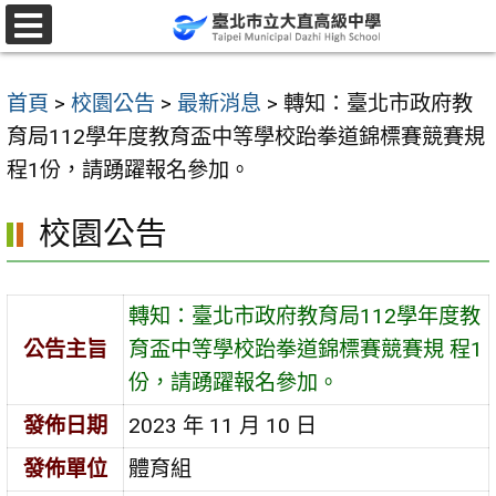
跳
至
選
單
主
首頁
>
校園公告
>
最新消息
>
轉知：臺北市政府教
要
育局112學年度教育盃中等學校跆拳道錦標賽競賽規
內
程1份，請踴躍報名參加。
容
區
校園公告
轉知：臺北市政府教育局112學年度教
公告主旨
育盃中等學校跆拳道錦標賽競賽規 程1
份，請踴躍報名參加。
發佈日期
2023 年 11 月 10 日
發佈單位
體育組