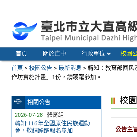
跳
至
主
要
內
容
首頁
關於直中
行政單位
校園
區
首頁
>
校園公告
>
最新消息
>
轉知：教育部國民
作坊實施計畫」1份，請踴躍參加。
校
相關公告
2026-07-28
體育組
轉知:116年全國原住民族運動
公告主
會，敬請踴躍報名參加