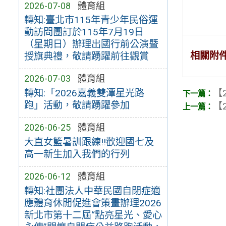
2026-07-08
體育組
轉知:臺北市115年青少年民俗運
動訪問團訂於115年7月19日
（星期日）辦理出國行前公演暨
相關附
授旗典禮，敬請踴躍前往觀賞
2026-07-03
體育組
【2
轉知:「2026嘉義雙潭星光路
跑」活動，敬請踴躍參加
【2
2026-06-25
體育組
大直女籃暑訓跟練!!歡迎國七及
高一新生加入我們的行列
2026-06-12
體育組
轉知:社團法人中華民國自閉症適
應體育休閒促進會策畫辦理2026
新北市第十二屆“點亮星光、愛心