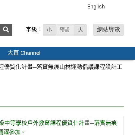
English
送出
字級：
網站導覽
小
預設
大
搜
尋：
大直 Channel
課程優質化計畫─落實無痕山林運動倡議課程設計工
高級中等學校戶外教育課程優質化計畫─落實無痕
踴躍參加。