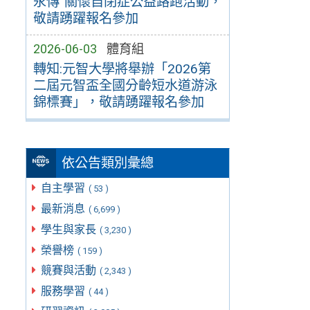
永傳”關懷自閉症公益路跑活動，
敬請踴躍報名參加
2026-06-03
體育組
轉知:元智大學將舉辦「2026第
二屆元智盃全國分齡短水道游泳
錦標賽」，敬請踴躍報名參加
依公告類別彙總
自主學習
( 53 )
最新消息
( 6,699 )
學生與家長
( 3,230 )
榮譽榜
( 159 )
競賽與活動
( 2,343 )
服務學習
( 44 )