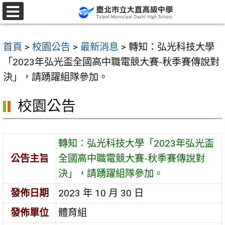
跳
至
選
單
主
首頁
>
校園公告
>
最新消息
>
轉知：弘光科技大學
要
「2023年弘光盃全國高中職電競大賽-秋季賽傳說對
內
決」，請踴躍組隊參加。
容
區
校園公告
轉知：弘光科技大學「2023年弘光盃
公告主旨
全國高中職電競大賽-秋季賽傳說對
決」，請踴躍組隊參加。
發佈日期
2023 年 10 月 30 日
發佈單位
體育組