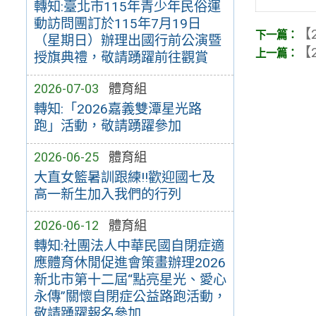
轉知:臺北市115年青少年民俗運
動訪問團訂於115年7月19日
【2
（星期日）辦理出國行前公演暨
【2
授旗典禮，敬請踴躍前往觀賞
2026-07-03
體育組
轉知:「2026嘉義雙潭星光路
跑」活動，敬請踴躍參加
2026-06-25
體育組
大直女籃暑訓跟練!!歡迎國七及
高一新生加入我們的行列
2026-06-12
體育組
轉知:社團法人中華民國自閉症適
應體育休閒促進會策畫辦理2026
新北市第十二屆“點亮星光、愛心
永傳”關懷自閉症公益路跑活動，
敬請踴躍報名參加