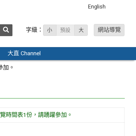
English
送出
字級：
網站導覽
小
預設
大
搜
尋：
大直 Channel
參加。
覽時間表1份，請踴躍參加。