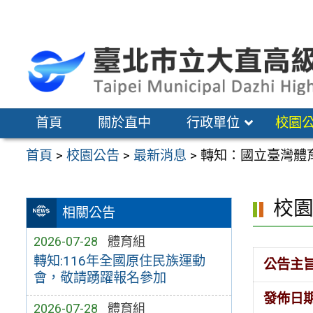
跳
至
主
要
內
容
首頁
關於直中
行政單位
校園
區
首頁
>
校園公告
>
最新消息
>
轉知：國立臺灣體
校
相關公告
2026-07-28
體育組
轉知:116年全國原住民族運動
公告主
會，敬請踴躍報名參加
發佈日
2026-07-28
體育組