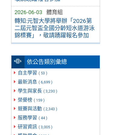
2026-06-03
體育組
轉知:元智大學將舉辦「2026第
二屆元智盃全國分齡短水道游泳
錦標賽」，敬請踴躍報名參加
依公告類別彙總
自主學習
( 53 )
最新消息
( 6,699 )
學生與家長
( 3,230 )
榮譽榜
( 159 )
競賽與活動
( 2,343 )
服務學習
( 44 )
研習資訊
( 3,005 )