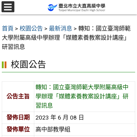
跳
至
選
單
主
首頁
>
校園公告
>
最新消息
>
轉知：國立臺灣師範
要
大學附屬高級中學辦理「媒體素養教案設計講座」
內
研習訊息
容
區
校園公告
轉知：國立臺灣師範大學附屬高級中
公告主旨
學辦理「媒體素養教案設計講座」研
習訊息
發佈日期
2023 年 6 月 08 日
發佈單位
高中部教學組