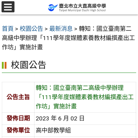
跳
至
選
單
主
首頁
>
校園公告
>
最新消息
>
轉知：國立臺南第二
要
高級中學辦理「111學年度媒體素養教材編撰產出工
內
作坊」實施計畫
容
區
校園公告
轉知：國立臺南第二高級中學辦理
公告主旨
「111學年度媒體素養教材編撰產出工
作坊」實施計畫
發佈日期
2023 年 6 月 02 日
發佈單位
高中部教學組