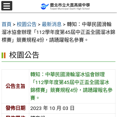
跳
至
選
單
主
首頁
>
校園公告
>
最新消息
>
轉知：中華民國滑輪
要
溜冰協會辦理「112學年度第45屆中正盃全國溜冰錦
內
標賽」競賽規程4份，請踴躍報名參賽。
容
區
校園公告
轉知：中華民國滑輪溜冰協會辦理
「112學年度第45屆中正盃全國溜冰
公告主旨
錦標賽」競賽規程4份，請踴躍報名參
賽。
發佈日期
2023 年 10 月 03 日