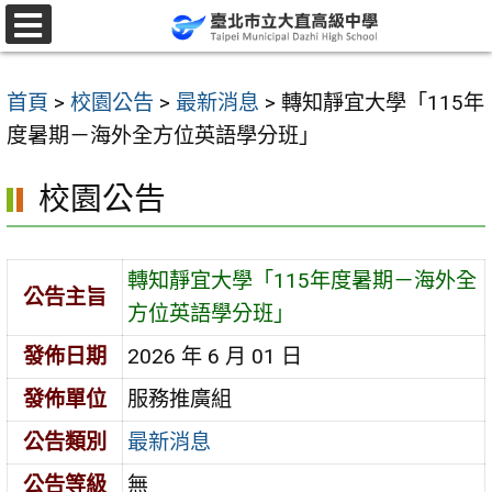
跳
至
選
單
主
首頁
>
校園公告
>
最新消息
>
轉知靜宜大學「115年
要
度暑期－海外全方位英語學分班」
內
容
校園公告
區
轉知靜宜大學「115年度暑期－海外全
公告主旨
方位英語學分班」
發佈日期
2026 年 6 月 01 日
發佈單位
服務推廣組
公告類別
最新消息
公告等級
無