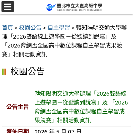
跳
至
選
單
主
首頁
>
校園公告
>
自主學習
>
轉知陽明交通大學辦
要
理「2026雙語線上遊學團－從聽讀到說寫」及
內
「2026育網盃全國高中數位課程自主學習成果競
容
賽」相關活動資訊
區
校園公告
轉知陽明交通大學辦理「2026雙語線
上遊學團－從聽讀到說寫」及 「2026
公告主旨
育網盃全國高中數位課程自主學習成
果競賽」相關活動資訊
發佈日期
2026 年 5 月 07 日