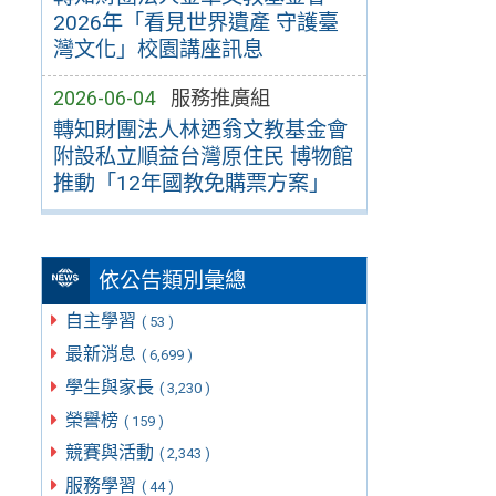
2026年「看見世界遺產 守護臺
灣文化」校園講座訊息
2026-06-04
服務推廣組
轉知財團法人林迺翁文教基金會
附設私立順益台灣原住民 博物館
推動「12年國教免購票方案」
依公告類別彙總
自主學習
( 53 )
最新消息
( 6,699 )
學生與家長
( 3,230 )
榮譽榜
( 159 )
競賽與活動
( 2,343 )
服務學習
( 44 )