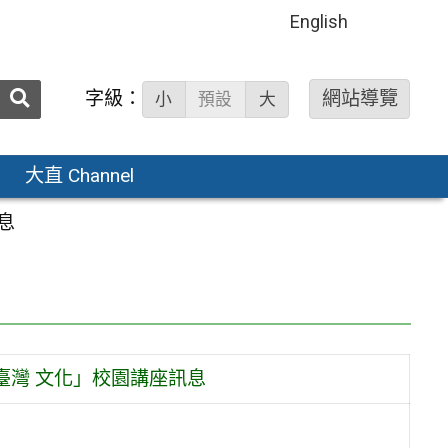
English
送出
字級：
網站導覽
小
預設
大
搜
尋：
大直 Channel
息
臺灣 文化」校園講座訊息