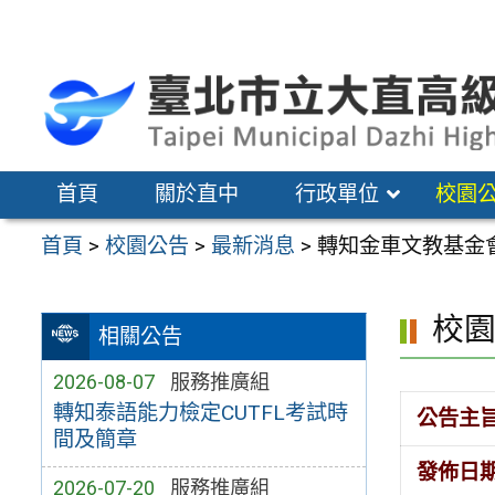
跳
至
主
要
內
容
首頁
關於直中
行政單位
校園
區
首頁
>
校園公告
>
最新消息
>
轉知金車文教基金會
校
相關公告
2026-08-07
服務推廣組
轉知泰語能力檢定CUTFL考試時
公告主
間及簡章
發佈日
2026-07-20
服務推廣組