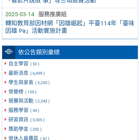
「看影片說故 事」等三項競賽活動
2025-03-14
服務推廣組
轉知教育部因材網「因雄崛起」平臺114年「臺味
因雄 Pa」活動實施計畫
依公告類別彙總
自主學習
( 53 )
最新消息
( 6,699 )
學生與家長
( 3,230 )
榮譽榜
( 159 )
競賽與活動
( 2,343 )
服務學習
( 44 )
研習資訊
( 3,005 )
獎助學金
( 202 )
退休人員專區
( 41 )