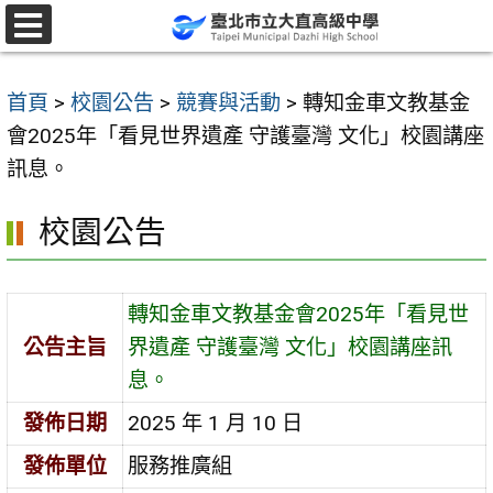
跳
至
選
單
主
首頁
>
校園公告
>
競賽與活動
>
轉知金車文教基金
要
會2025年「看見世界遺產 守護臺灣 文化」校園講座
內
訊息。
容
區
校園公告
轉知金車文教基金會2025年「看見世
公告主旨
界遺產 守護臺灣 文化」校園講座訊
息。
發佈日期
2025 年 1 月 10 日
發佈單位
服務推廣組