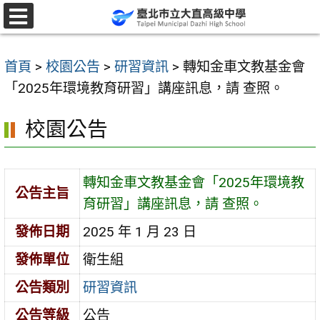
跳
至
選
單
主
首頁
>
校園公告
>
研習資訊
>
轉知金車文教基金會
要
「2025年環境教育研習」講座訊息，請 查照。
內
容
校園公告
區
轉知金車文教基金會「2025年環境教
公告主旨
育研習」講座訊息，請 查照。
發佈日期
2025 年 1 月 23 日
發佈單位
衛生組
公告類別
研習資訊
公告等級
公告