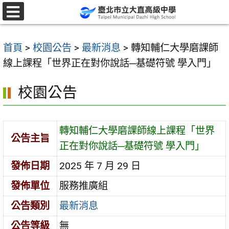
跳
至
選
單
主
首頁
>
校園公告
>
最新消息
>
轉知輔仁大學磨課師
要
線上課程「世界正在對你說話─基礎符號 學入門」
內
容
校園公告
區
轉知輔仁大學磨課師線上課程「世界
公告主旨
正在對你說話─基礎符號 學入門」
發佈日期
2025 年 7 月 29 日
發佈單位
服務推廣組
公告類別
最新消息
公告等級
無