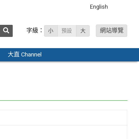
English
送出
字級：
網站導覽
小
預設
大
搜
尋：
大直 Channel