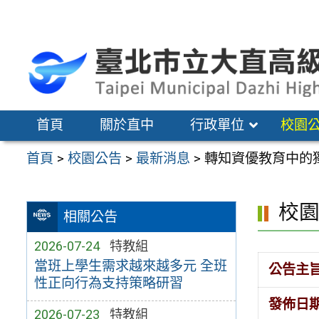
跳
至
主
要
內
容
首頁
關於直中
行政單位
校園
區
首頁
>
校園公告
>
最新消息
>
轉知資優教育中的
校
相關公告
2026-07-24
特教組
當班上學生需求越來越多元 全班
公告主
性正向行為支持策略研習
發佈日
2026-07-23
特教組