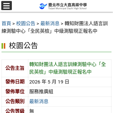
跳
至
選
單
主
首頁
>
校園公告
>
最新消息
>
轉知財團法人語言訓
要
練測驗中心「全民英檢」中級測驗現正報名中
內
容
校園公告
區
轉知財團法人語言訓練測驗中心「全
公告主旨
民英檢」中級測驗現正報名中
發佈日期
2026 年 5 月 19 日
發佈單位
服務推廣組
公告類別
最新消息
公告等級
無