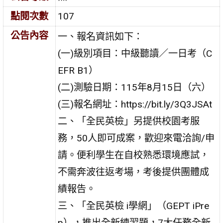
點閱次數
107
公告內容
一、報名資訊如下：
(一)級別項目：中級聽讀／一日考（C
EFR B1）
(二)測驗日期：115年8月15日（六）
(三)報名網址：https://bit.ly/3Q3JSAt
二、「全民英檢」另提供校園考服
務，50人即可成案，歡迎來電洽詢/申
請。便利學生在自校熟悉環境應試，
不需奔波往返考場，考後提供團體成
績報告。
三、「全民英檢 i學網」（GEPT iPre
p），推出全新練習題，7大任務全新