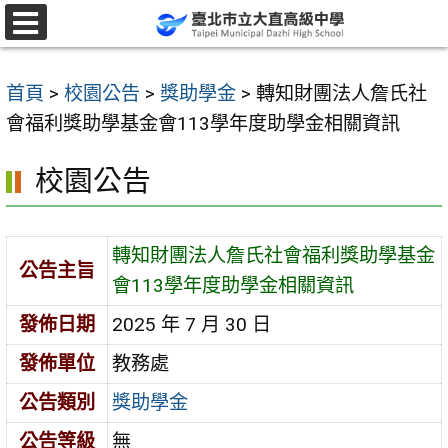
跳
至
選
單
主
首頁
>
校園公告
>
獎助學金
>
轉知財團法人詹氏社
要
會福利獎助學基金會113學年度助學金相關資訊
內
容
校園公告
區
轉知財團法人詹氏社會福利獎助學基金
公告主旨
會113學年度助學金相關資訊
發佈日期
2025 年 7 月 30 日
發佈單位
教務處
公告類別
獎助學金
公告等級
無