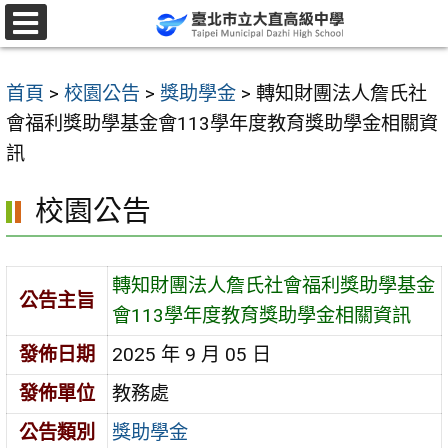
跳
至
選
單
主
首頁
>
校園公告
>
獎助學金
>
轉知財團法人詹氏社
要
會福利獎助學基金會113學年度教育獎助學金相關資
內
訊
容
區
校園公告
轉知財團法人詹氏社會福利獎助學基金
公告主旨
會113學年度教育獎助學金相關資訊
發佈日期
2025 年 9 月 05 日
發佈單位
教務處
公告類別
獎助學金