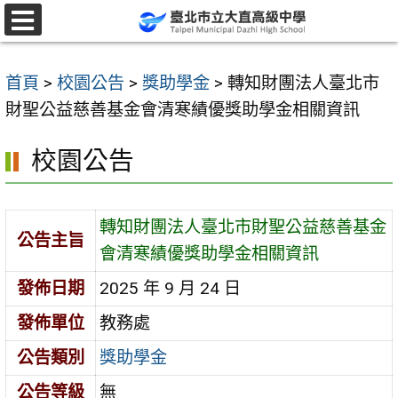
跳
至
選
單
主
首頁
>
校園公告
>
獎助學金
>
轉知財團法人臺北市
要
財聖公益慈善基金會清寒績優獎助學金相關資訊
內
容
校園公告
區
轉知財團法人臺北市財聖公益慈善基金
公告主旨
會清寒績優獎助學金相關資訊
發佈日期
2025 年 9 月 24 日
發佈單位
教務處
公告類別
獎助學金
公告等級
無