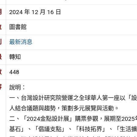
期
2024 年 12 月 16 日
位
圖書館
別
最新消息
級
轉知
數
448
容
說明：
一、台灣設計研究院營運之全球華人第一座以「設
人結合議題與趨勢，策劃多元展覽與活動。
二、「2024金點設計展」購票參觀，展期至202
基石」、「倡議支點」、「科技拓界」、「生活擴