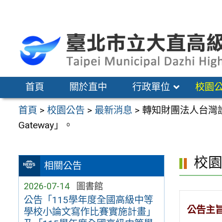
跳
至
主
要
內
容
首頁
關於直中
行政單位
校園
區
首頁
>
校園公告
>
最新消息
>
轉知財團法人台灣設
Gateway」。
校
相關公告
2026-07-14
圖書館
公告「115學年度全國高級中等
公告主
學校小論文寫作比賽實施計畫」