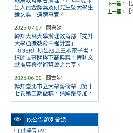
職業教育學會辦理「114年度傑
【2
出人員金鐸獎及研究生暨大學生
【2
論文獎」遴選事宜。
2025-07-07
圖書館
轉知大葉大學辦理教育部「提升
大學通識教育中程計畫」
（IGER）所出版之三本電子書，
請師長查閱與下載典藏，俾利文
獻推廣與學術資源之共享。
2025-06-30
圖書館
轉知臺北市立大學藝術學刊第十
七卷第二期徵稿，請踴躍參加。
依公告類別彙總
自主學習
( 53 )