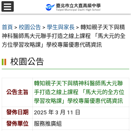
跳
至
選
單
主
首頁
>
校園公告
>
學生與家長
>
轉知親子天下與精
要
神科醫師馬大元聯手打造之線上課程 「馬大元的全
內
方位學習攻略課」學校專屬優惠代碼資訊
容
區
校園公告
轉知親子天下與精神科醫師馬大元聯
公告主旨
手打造之線上課程 「馬大元的全方位
學習攻略課」學校專屬優惠代碼資訊
發佈日期
2025 年 3 月 11 日
發佈單位
服務推廣組