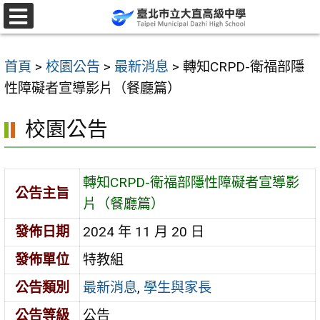
跳
至
選
單
主
首頁
>
校園公告
>
最新消息
>
轉知CRPD-衛福部隱
要
性障礙者宣導影片（餐廳篇）
內
容
校園公告
區
轉知CRPD-衛福部隱性障礙者宣導影
公告主旨
片（餐廳篇）
發佈日期
2024 年 11 月 20 日
發佈單位
特教組
公告類別
最新消息
,
學生與家長
公告等級
公告