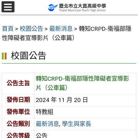
跳
至
選
單
主
首頁
>
校園公告
>
最新消息
>
轉知CRPD-衛福部隱
要
性障礙者宣導影片（公車篇）
內
容
校園公告
區
轉知CRPD-衛福部隱性障礙者宣導影
公告主旨
片（公車篇）
發佈日期
2024 年 11 月 20 日
發佈單位
特教組
公告類別
最新消息
,
學生與家長
公告等級
公告