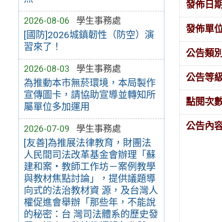
發佈日
2026-08-06
學生事務處
發佈單
[國防]2026城鎮韌性（防空）演
習來了！
公告類
2026-08-03
學生事務處
公告等
為推動本市無菸環境，本局製作
宣傳圖卡，請協助宣導並轉知所
點閱次
屬單位多加運用
公告內
2026-07-09
學生事務處
[友善]為推展法律教育，財團法
人民間司法改革基金會辦理「蘇
建和案・教師工作坊－案例教學
與教材焦點討論」，提供議題導
向式的法治教材資 源，及台灣人
權促進會舉辦「那些年，不能說
的秘密：台 灣司法體系的歷史發