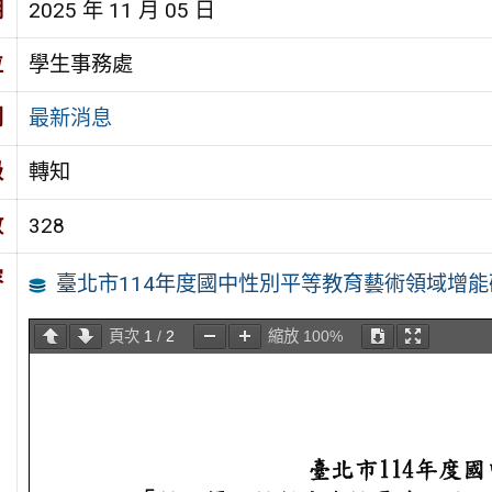
期
2025 年 11 月 05 日
位
學生事務處
別
最新消息
級
轉知
數
328
容
臺北市114年度國中性別平等教育藝術領域增能
頁次
1
/
2
縮放
100%