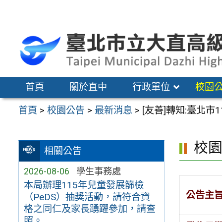
跳
至
主
要
內
容
首頁
關於直中
行政單位
校園
區
首頁
>
校園公告
>
最新消息
>
[友善]轉知:臺北
校
相關公告
2026-08-06
學生事務處
本局辦理115年兒童發展篩檢
公告主
（PeDS）抽獎活動，請符合資
格之同仁及家長踴躍參加，請查
照。