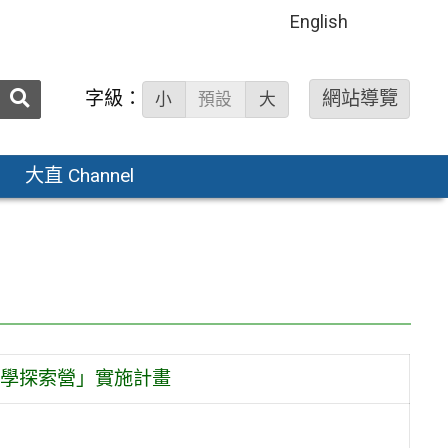
English
送出
字級：
網站導覽
小
預設
大
搜
尋：
大直 Channel
學探索營」實施計畫