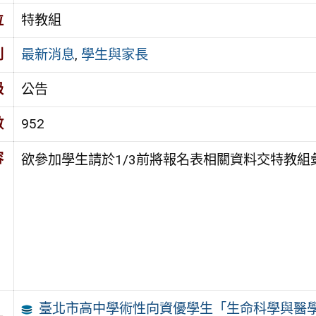
位
特教組
別
最新消息
,
學生與家長
級
公告
數
952
容
欲參加學生請於1/3前將報名表相關資料交特教組
臺北市高中學術性向資優學生「生命科學與醫