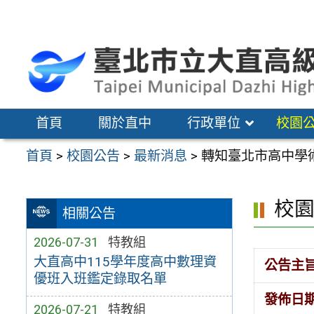
跳
至
主
要
內
容
首頁
關於直中
行政單位
校園
區
首頁
>
校園公告
>
最新消息
>
轉知臺北市高中學
校
相關公告
2026-07-31
特教組
大直高中115學年度高中數理資
公告主
優班入班鑑定錄取名單
發佈日
2026-07-21
特教組