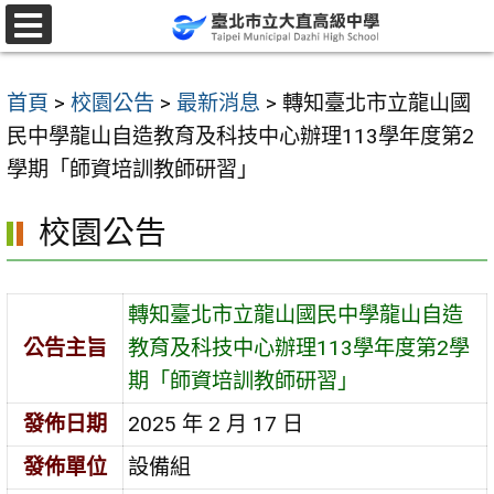
跳
至
選
單
主
首頁
>
校園公告
>
最新消息
>
轉知臺北市立龍山國
要
民中學龍山自造教育及科技中心辦理113學年度第2
內
學期「師資培訓教師研習」
容
區
校園公告
轉知臺北市立龍山國民中學龍山自造
公告主旨
教育及科技中心辦理113學年度第2學
期「師資培訓教師研習」
發佈日期
2025 年 2 月 17 日
發佈單位
設備組