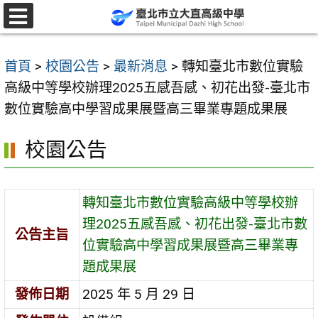
跳
至
選
單
主
首頁
>
校園公告
>
最新消息
>
轉知臺北市數位實驗
要
高級中等學校辦理2025五感吾感、初花出發-臺北市
內
數位實驗高中學習成果展暨高三畢業專題成果展
容
區
校園公告
轉知臺北市數位實驗高級中等學校辦
理2025五感吾感、初花出發-臺北市數
公告主旨
位實驗高中學習成果展暨高三畢業專
題成果展
發佈日期
2025 年 5 月 29 日