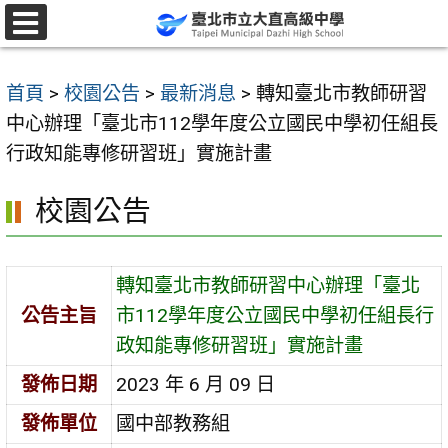
跳
至
選
單
主
首頁
>
校園公告
>
最新消息
>
轉知臺北市教師研習
要
中心辦理「臺北市112學年度公立國民中學初任組長
內
行政知能專修研習班」實施計畫
容
區
校園公告
轉知臺北市教師研習中心辦理「臺北
公告主旨
市112學年度公立國民中學初任組長行
政知能專修研習班」實施計畫
發佈日期
2023 年 6 月 09 日
發佈單位
國中部教務組