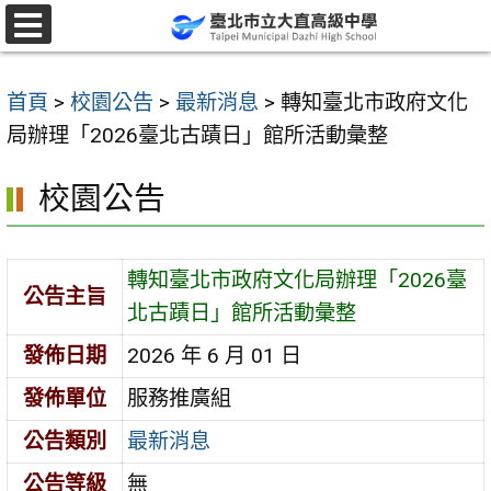
跳
至
選
單
主
首頁
>
校園公告
>
最新消息
>
轉知臺北市政府文化
要
局辦理「2026臺北古蹟日」館所活動彙整
內
容
校園公告
區
轉知臺北市政府文化局辦理「2026臺
公告主旨
北古蹟日」館所活動彙整
發佈日期
2026 年 6 月 01 日
發佈單位
服務推廣組
公告類別
最新消息
公告等級
無