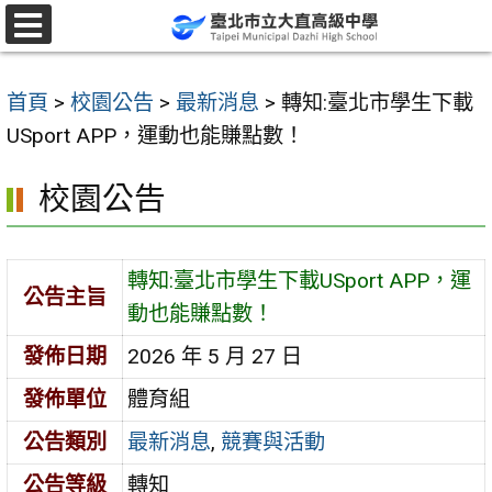
跳
至
選
單
主
首頁
>
校園公告
>
最新消息
>
轉知:臺北市學生下載
要
USport APP，運動也能賺點數！
內
容
校園公告
區
轉知:臺北市學生下載USport APP，運
公告主旨
動也能賺點數！
發佈日期
2026 年 5 月 27 日
發佈單位
體育組
公告類別
最新消息
,
競賽與活動
公告等級
轉知