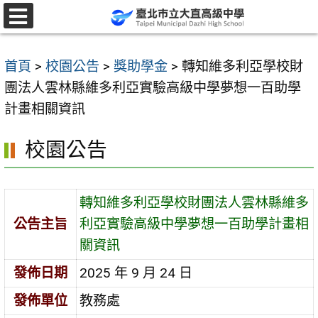
跳
至
選
單
主
首頁
>
校園公告
>
獎助學金
>
轉知維多利亞學校財
要
團法人雲林縣維多利亞實驗高級中學夢想一百助學
內
計畫相關資訊
容
區
校園公告
轉知維多利亞學校財團法人雲林縣維多
公告主旨
利亞實驗高級中學夢想一百助學計畫相
關資訊
發佈日期
2025 年 9 月 24 日
發佈單位
教務處