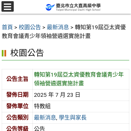
跳
至
選
單
主
首頁
>
校園公告
>
最新消息
>
轉知第19屆亞太資優
要
教育會議青少年領袖營遴選實施計畫
內
容
校園公告
區
轉知第19屆亞太資優教育會議青少年
公告主旨
領袖營遴選實施計畫
發佈日期
2025 年 7 月 23 日
發佈單位
特教組
公告類別
最新消息
,
學生與家長
公告等級
公告