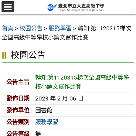
跳
至
選
單
主
首頁
>
校園公告
>
服務學習
>
轉知:第1120315梯次
要
全國高級中等學校小論文寫作比賽
內
容
校園公告
區
轉知:第1120315梯次全國高級中等學
公告主旨
校小論文寫作比賽
發佈日期
2023 年 2 月 06 日
發佈單位
圖書館
公告類別
服務學習
公告等級
無