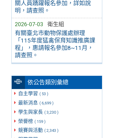
關人員踴躍報名參加，詳如說
明，請查照。
2026-07-03
衛生組
有關臺北市動物保護處辦理
「115年度猛禽保育知識推廣課
程」，惠請報名參加8~11月，
請查照。
依公告類別彙總
自主學習
( 53 )
最新消息
( 6,699 )
學生與家長
( 3,230 )
榮譽榜
( 159 )
競賽與活動
( 2,343 )