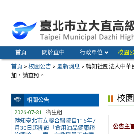
跳
至
主
要
內
容
首頁
關於直中
行政單位
校園
區
首頁
>
校園公告
>
最新消息
>
轉知社團法人中華
加，請查照。
校
相關公告
2026-07-31
衛生組
轉知臺北市立聯合醫院自115年7
公告主
月30日起開設「食用油品健康諮