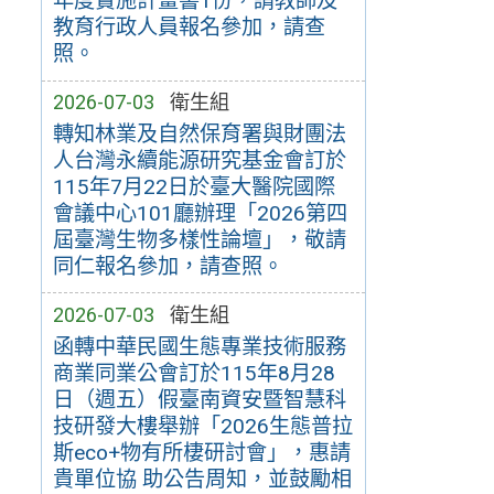
年度實施計畫書1份，請教師及
教育行政人員報名參加，請查
照。
2026-07-03
衛生組
轉知林業及自然保育署與財團法
人台灣永續能源研究基金會訂於
115年7月22日於臺大醫院國際
會議中心101廳辦理「2026第四
屆臺灣生物多樣性論壇」，敬請
同仁報名參加，請查照。
2026-07-03
衛生組
函轉中華民國生態專業技術服務
商業同業公會訂於115年8月28
日（週五）假臺南資安暨智慧科
技研發大樓舉辦「2026生態普拉
斯eco+物有所棲研討會」，惠請
貴單位協 助公告周知，並鼓勵相