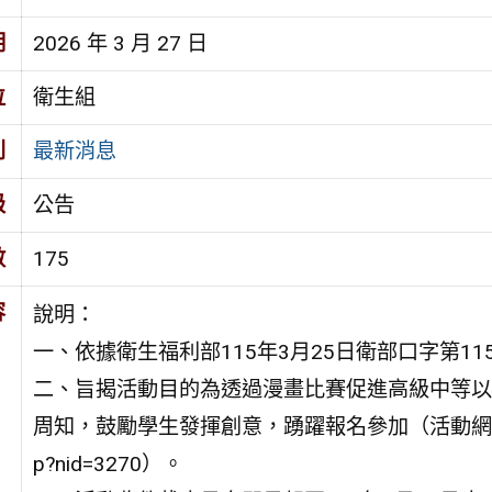
期
2026 年 3 月 27 日
位
衛生組
別
最新消息
級
公告
數
175
容
說明：
一、依據衛生福利部115年3月25日衛部口字第115
二、旨揭活動目的為透過漫畫比賽促進高級中等以
周知，鼓勵學生發揮創意，踴躍報名參加（活動網址：https://w
p?nid=3270）。