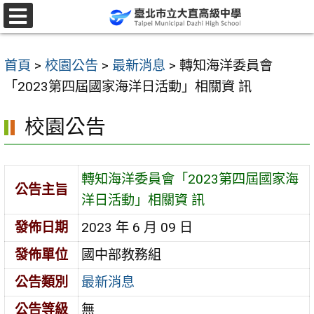
跳
至
選
單
主
首頁
>
校園公告
>
最新消息
>
轉知海洋委員會
要
「2023第四屆國家海洋日活動」相關資 訊
內
容
校園公告
區
轉知海洋委員會「2023第四屆國家海
公告主旨
洋日活動」相關資 訊
發佈日期
2023 年 6 月 09 日
發佈單位
國中部教務組
公告類別
最新消息
公告等級
無