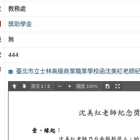
位
教務處
別
獎助學金
級
無
數
444
容
臺北市立士林高級商業職業學校函沈美紅老師
頁次
1
/
3
縮放
100%