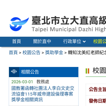
跳
至
主
要
內
容
首頁
關於直中
行政單位
校園
區
首頁
>
校園公告
>
獎助學金
>
轉知沈美紅老師紀
校
相關公告
2026-03-01
教務處
國教署函轉社團法人李白文史交
公告主
流協會115年威帝建設倫理專案
獎學金相關資訊
發佈日