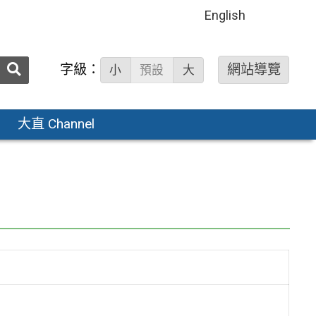
English
送出
字級：
網站導覽
小
預設
大
搜
尋：
大直 Channel