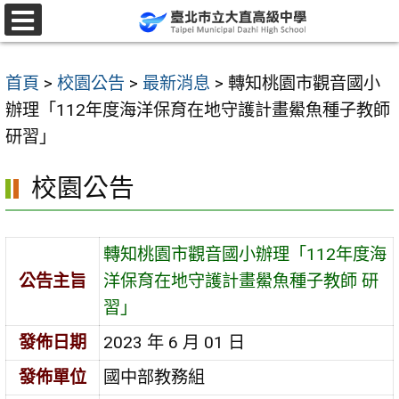
跳
至
選
單
主
首頁
>
校園公告
>
最新消息
>
轉知桃園市觀音國小
要
辦理「112年度海洋保育在地守護計畫鱟魚種子教師
內
研習」
容
區
校園公告
轉知桃園市觀音國小辦理「112年度海
公告主旨
洋保育在地守護計畫鱟魚種子教師 研
習」
發佈日期
2023 年 6 月 01 日
發佈單位
國中部教務組