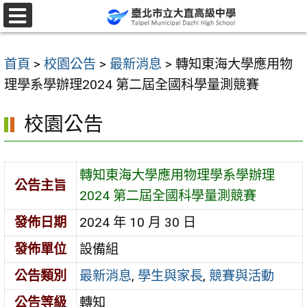
跳
至
選
單
主
首頁
>
校園公告
>
最新消息
>
轉知東海大學應用物
要
理學系學辦理2024 第二屆全國科學量測競賽
內
容
校園公告
區
轉知東海大學應用物理學系學辦理
公告主旨
2024 第二屆全國科學量測競賽
發佈日期
2024 年 10 月 30 日
發佈單位
設備組
公告類別
最新消息
,
學生與家長
,
競賽與活動
公告等級
轉知