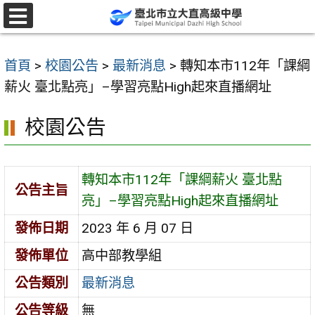
跳
至
選
單
主
首頁
>
校園公告
>
最新消息
>
轉知本市112年「課綱
要
薪火 臺北點亮」–學習亮點High起來直播網址
內
容
校園公告
區
轉知本市112年「課綱薪火 臺北點
公告主旨
亮」–學習亮點High起來直播網址
發佈日期
2023 年 6 月 07 日
發佈單位
高中部教學組
公告類別
最新消息
公告等級
無