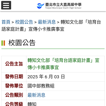
跳
至
選
單
主
首頁
>
校園公告
>
最新消息
>
轉知文化部「培育台
要
語家庭計畫」宣傳小卡推廣事宜
內
容
校園公告
區
轉知文化部「培育台語家庭計畫」宣
公告主旨
傳小卡推廣事宜
發佈日期
2025 年 6 月 03 日
發佈單位
國中部教務組
公告類別
最新消息
公告等級
轉知